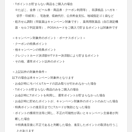
・Tポイントが貯まらない商品をご購入の場合
※たばこ、金券（ビール券・商品券・クーポン利用等）、非課税品（ハガキ・
切手・印紙等）、宅急便、収納代行、公共料金支払、地域指定ゴミ袋など
・処方せん調剤（市販薬はキャンペーン対象です）、薬局用医薬品（自己測定機
器・セルフ判定薬等）、POSAカードをご購入で貯まるポイントは対象外です
＜キャンペーン対象外のポイント・ボーナスポイント＞
・クーポンの特典ポイント
・他キャンペーンの特典ポイント
・クレジットカード決済額やTマネー決済額により貯まるポイント
・その他、通常ポイント以外のポイント
＜上記以外の対象外条件＞
以下の場合は本キャンペーン対象外となります
・お会計時にモバイルTカードの読み取りが行われなかった場合
・Tポイントが貯まらない商品のみをご購入の場合
・お会計時にTポイントを利用し、通常ポイントが貯まらなかった場合
・お会計時に貯めたポイントが、キャンペーン対象外のポイントのみだった場合
・特典ポイントの進呈日までにTカードが無効となった場合
・ポイントの獲得方法等に関し、不正の可能性が高いとキャンペーン主催者が判
断した場合
※特典進呈後に不正であると判断した場合、進呈したポイントの取消を行うこ
とがあります