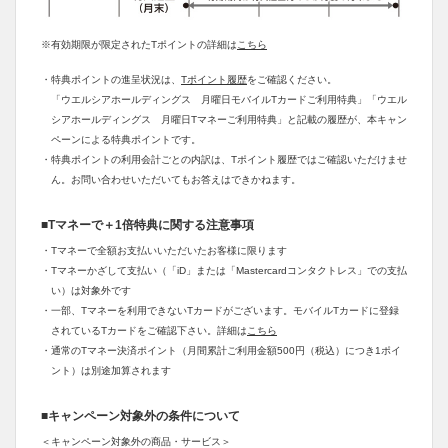
※有効期限が限定されたTポイントの詳細は
こちら
・特典ポイントの進呈状況は、
Tポイント履歴
をご確認ください。
「ウエルシアホールディングス 月曜日モバイルTカードご利用特典」「ウエル
シアホールディングス 月曜日Tマネーご利用特典」と記載の履歴が、本キャン
ペーンによる特典ポイントです。
・特典ポイントの利用会計ごとの内訳は、Tポイント履歴ではご確認いただけませ
ん。お問い合わせいただいてもお答えはできかねます。
■Tマネーで＋1倍特典に関する注意事項
・Tマネーで全額お支払いいただいたお客様に限ります
・Tマネーかざして支払い（「iD」または「Mastercardコンタクトレス」での支払
い）は対象外です
・一部、Tマネーを利用できないTカードがございます。モバイルTカードに登録
されているTカードをご確認下さい。詳細は
こちら
・通常のTマネー決済ポイント（月間累計ご利用金額500円（税込）につき1ポイ
ント）は別途加算されます
■キャンペーン対象外の条件について
＜キャンペーン対象外の商品・サービス＞