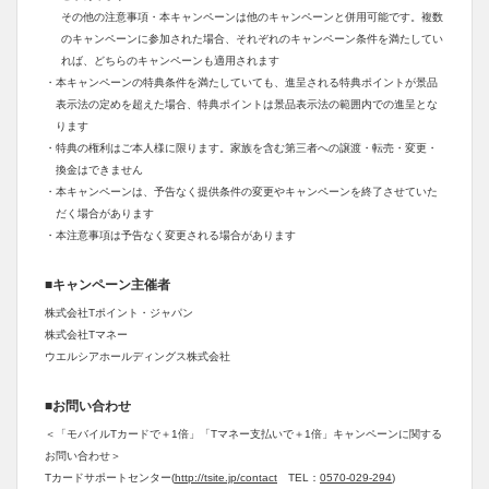
その他の注意事項・本キャンペーンは他のキャンペーンと併用可能です。複数
のキャンペーンに参加された場合、それぞれのキャンペーン条件を満たしてい
れば、どちらのキャンペーンも適用されます
・本キャンペーンの特典条件を満たしていても、進呈される特典ポイントが景品
表示法の定めを超えた場合、特典ポイントは景品表示法の範囲内での進呈とな
ります
・特典の権利はご本人様に限ります。家族を含む第三者への譲渡・転売・変更・
換金はできません
・本キャンペーンは、予告なく提供条件の変更やキャンペーンを終了させていた
だく場合があります
・本注意事項は予告なく変更される場合があります
■キャンペーン主催者
株式会社Tポイント・ジャパン
株式会社Tマネー
ウエルシアホールディングス株式会社
■お問い合わせ
＜「モバイルTカードで＋1倍」「Tマネー支払いで＋1倍」キャンペーンに関する
お問い合わせ＞
Tカードサポートセンター(
http://tsite.jp/contact
TEL：
0570-029-294
)